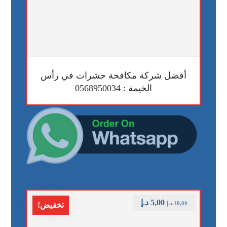
أفضل شركة مكافحة حشرات في رأس
الخيمة : 0568950034
5,00
د.إ
10,00
د.إ
تخفيض!