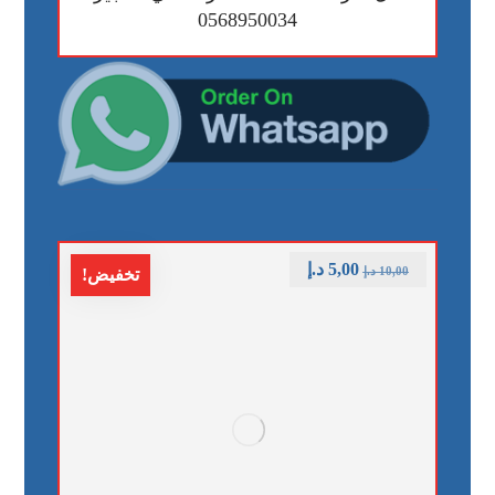
0568950034
5,00
د.إ
10,00
د.إ
تخفيض!