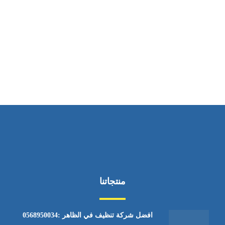
ساعات العمل
من الاثنين إلى الجمعة ٩:٠٠ - ١٧:٠٠
منتجاتنا
افضل شركة تنظيف في الظاهر :0568950034