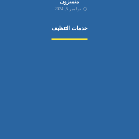
متميزون
نوفمبر 5, 2024
خدمات التنظيف
مكافحة الآفات
مركبة
بناء
غسيل سيارة
صيانة
تجاري
عادي
خدمات
الداخلية
الخارج
اتصال
لورم
معلومات