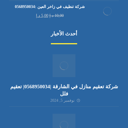
شركة تنظيف في زاخر العين :0568950034
10,00
د.إ
5,00
د.إ
أحدث الأخبار
شركة تعقيم منازل في الشارقة |0568950034| تعقيم
فلل
نوفمبر 5, 2024