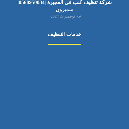
شركة تنظيف كنب في الفجيرة |0568950034|
متميزون
نوفمبر 5, 2024
خدمات التنظيف
مكافحة الآفات
مركبة
بناء
غسيل سيارة
صيانة
تجاري
عادي
خدمات
الداخلية
الخارج
اتصال