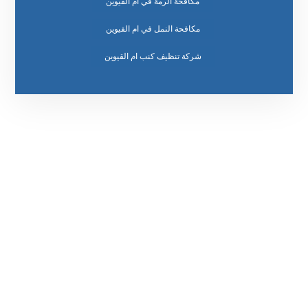
مكافحة الرمة في ام القيوين
مكافحة النمل في ام القيوين
رقم الهاتف
٥٥ ٤٤ ٣٣ ٢٢ ٩٧١+