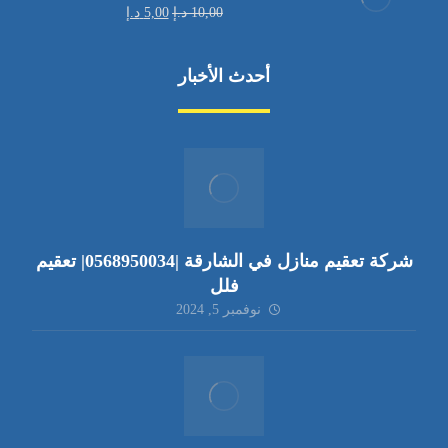
10,00
د.إ
5,00
د.إ
أحدث الأخبار
شركة تعقيم منازل في الشارقة |0568950034| تعقيم
فلل
نوفمبر 5, 2024