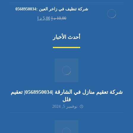
شركة تنظيف في زاخر العين :0568950034
10,00
د.إ
5,00
د.إ
أحدث الأخبار
شركة تعقيم منازل في الشارقة |0568950034| تعقيم
فلل
نوفمبر 5, 2024