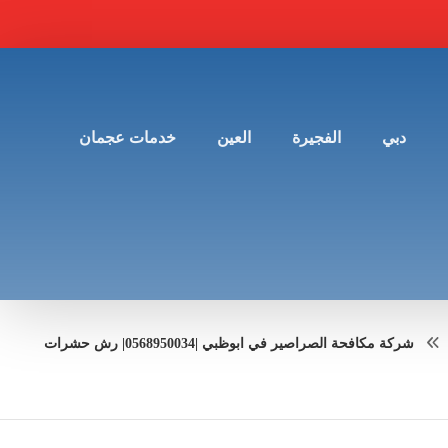
دبي
الفجيرة
العين
خدمات عجمان
شركة مكافحة الصراصير في ابوظبي |0568950034| رش حشرات