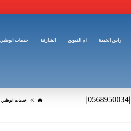
راس الخيمة
ام القيوين
الشارقة
خدمات ابوظبي
شركة مكافحة الصراصير في ابوظبي |0568950034|
خدمات ابوظبي