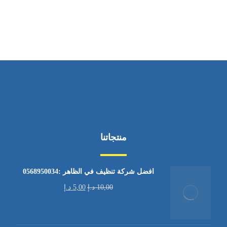
من الاثنين إلى الجمعة ٩:٠٠ - ١٧:٠٠
منتجاتنا
افضل شركة تنظيف في الظاهر :0568950034
10,00
د.إ
5,00
د.إ